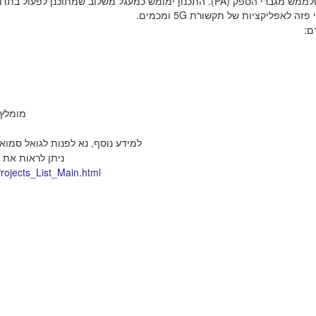
ולממש
מגברי הספק (PA).
התכנון ימומש כ
מעגל משלוב
שמתוכנן לפעול
בתד GHz.
ך מזיזי פזה לאפליקציות של תקשורת 5
דם
מומלץ-
למידע נוסף, נא לפנות לגואל סמואל חדר 711 בניין מאיי,
ניתן לראות את-
_Projects_List_Main.html