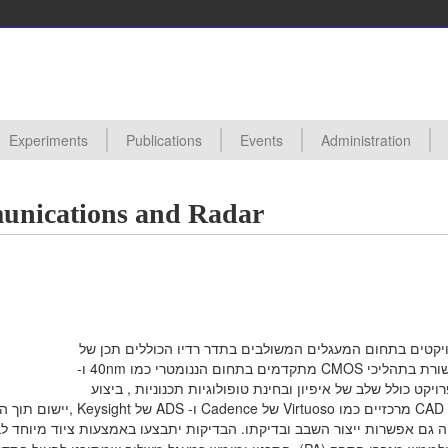
Experiments
Publications
Events
Administration
ctures
s
s Proposals
posals Taken
edures
ards
hive
All Experiments
Digital VLSI Lab 0450111
Analog VLSI Lab 0450110
Analog VLSI Design
Backend Design (Synthesis and Physical Design) of VLSI Circuits
UVM Verification of VLSI Digital Designs
Introduction to Basic Analog Circuits and Characterization of Fabricat
Hardware Accelerator for Machine Learning in SystemVerilog (98)
All Events
Seminars
Conferences
Useful Links
unications and Radar
יקטים בתחום המעגלים המשולבים בתדר רדיו הכוללים תכן של
מעגלי תקשורת בתהליכי CMOS מתקדמים בתחום הננומטרי כמו 40nm ו-
כולל
שלב של איפיון ובחינת טופולוגיות תכנוניות , ביצוע
י) תהיה גם אפשרות ייצור השבב ובדיקתו. הבדיקות יתבצעו באמצעות ציוד מיוח