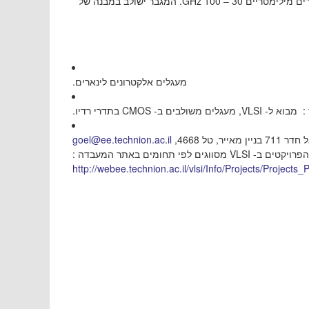
רים מילימטריים 30 – 100
המגבר ישולב
במבנה של
מעגלים אלקטרונים לינארים.
 : מבוא ל
VLSI, מעגלים משולבים ב- CMOS בתדרי רדיו.
goel@ee.technion.ac.il
ר, טל 4668
מסווגים לפי תחומים באתר המעבדה :
VLSI
 הפרויקטים ב
http://webee.technion.ac.il/vlsi/Info/Projects/Projects