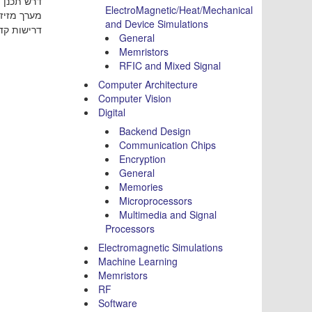
דרש תכנן 
ElectroMagnetic/Heat/Mechanical
מערG ומכמים.
and Device Simulations
דרישות ק:
General
Memristors
RFIC and Mixed Signal
Computer Architecture
Computer Vision
Digital
Backend Design
Communication Chips
Encryption
General
Memories
Microprocessors
Multimedia and Signal
Processors
Electromagnetic Simulations
Machine Learning
Memristors
RF
Software