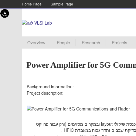
Skip to content
Skip to navigation
Home Page
Sample Page
Overview
People
Research
Projects
Academic staff
Lab staff
Supervisor
PHD Student
MSC Student
Assistant
Advanced Processor Archite
Energy Efficient Architecture
TMOS Imagers
Digital RF design
New Project
Projects Pro
Manuals
Project Proc
Projects Aw
Projects Arc
Power Amplifier for 5G Comm
Background information:
Project description:
תכנון בכלי CAD מרכזיים כמו Virtuoso של Cadence ו- ADS של Keysight ,יישום תוך הכנסת שיקולי layout ובמקרים מסוימים (ורק עבור פרויקט
ד לבדיקת שבבים ותדר גבוה במעבדת