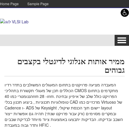
Skip to content
Skip to navigation
Home Page
Sample Page
Tog
navi
ממיר אותות אנלוגי לדיגטלי בקצבים
גבוהים
המעבדה מציעה פרויקטים בתחום המעגלים המשולבים בתדר רדיו
הכוללים תכן של מעגלי תקשורת בתהליכי CMOS מתקדמים בתחום
הננומטרי כמו 40nm ו- 28nm. הפרויקט כולל שלב של איפיון ובחינת
טופולוגיות תכנוניות , ביצוע תכנון בכלי CAD מרכזיים כמו Virtuoso של
Cadence ו- ADS של Keysight ,יישום תוך הכנסת שיקולי layout
ובמקרים מסוימים (ורק עבור פרויקט שנתי) תהיה גם אפשרות ייצור
השבב ובדיקתו. הבדיקות יתבצעו באמצעות ציוד מיוחד לבדיקת שבבים
ותדר גבוה במעבדת HFIC .