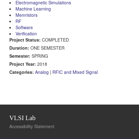
Electromagnetic Simulations
Machine Learning
Memristors
RF
Software
Verification
Project Status:
COMPLETED
Duration:
ONE SEMESTER
Semester:
SPRING
Project Year:
2018
Categories:
Analog
|
RFIC and Mixed Signal
VLSI Lab
Accessibility Statement