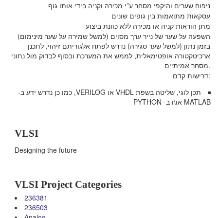
ניפוח שערים והיקפי מסחר ע”י מכירה וקניה בידי אותו גוף
עסקאות מתואמות בין גופים שונים
מתן הוראות קניה או מכירה ללא כוונת ביצוע
השפעה על שער של נייר ערך מסוים (למשל שמירה על שער מינימום)
בזמן נתון (למשל שער סגירה) נדרש לפתח אלגוריתם זיהוי, לתכנן
ארכיטקטורה אופטימאלית, לממש את המערכת ובסוף לבדוק מול נתוני
מסחר אמיתיים.
דרישות קדם:
תכן לוגי, שליטה בשפת VHDL או VERILOG, כמו כן נדרש ידע ב-
MATLAB או\ו ב- PYTHON
VLSI
Designing the future
VLSI Project Categories
236381
236503
Analog