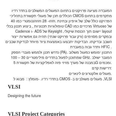
המעבדה מציעה פרויקטים בתחום המעגלים המשולבים בתדר רדיו
הכוללים תכן של מעגלי תקשורת בתהליכי CMOS מתקדמים בתחום
הננומטרי כמו 40nm ו- 28nm. הפרויקט כולל שלב של איפיון ובחינת
טופולוגיות תכנוניות , ביצוע תכנון בכלי CAD מרכזיים כמו Virtuoso של
Cadence ו- ADS של Keysight ,יישום תוך הכנסת שיקולי layout
ובמקרים מסוימים (ורק עבור פרויקט שנתי) תהיה גם אפשרות ייצור
השבב ובדיקתו. הבדיקות יתבצעו באמצעות ציוד מיוחד לבדיקת שבבים
ותדר גבוה במעבדת HFIC .
התכנון ימומש כ
מעגל משלוב
מגברי הספק (PA).
נדרש תכנן ולממש
המגבר ישולב
בתדרים מילימטריים 30 – 100 GHz.
שמתוכנן לפעול
במבנה של מערך מזיזי פזה לאפליקציות של תקשורת 5G ומכמים.
דרישות קדם:
מעגלים אלקטרונים לינארים.
מומלץ : מבוא ל-
עגלים משולבים ב- CMOS בתדרי רדיו.
מ
VLSI,
VLSI
Designing the future
VLSI Project Categories